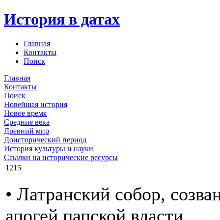
История в датах
Главная
Контакты
Поиск
Главная
Контакты
Поиск
Новейшая история
Новое время
Средние века
Древний мир
Доисторический период
История культуры и науки
Ссылки на исторические ресурсы
1215
• Латранский собор, созва
апогей папской власти.