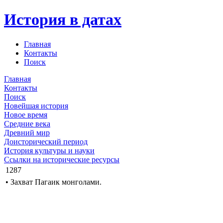
История в датах
Главная
Контакты
Поиск
Главная
Контакты
Поиск
Новейшая история
Новое время
Средние века
Древний мир
Доисторический период
История культуры и науки
Ссылки на исторические ресурсы
1287
• Захват Пагаик монголами.