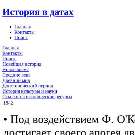
История в датах
Главная
Контакты
Поиск
Главная
Контакты
Поиск
Новейшая история
Новое время
Средние века
Древний мир
Доисторический период
История культуры и науки
Ссылки на исторические ресурсы
1842
• Под воздействием Ф. О'
достигает своего апогея д