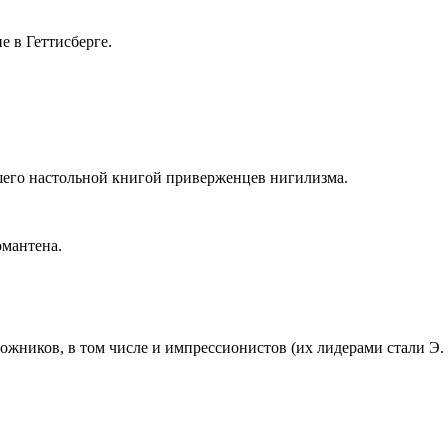
е в Геттисберге.
вшего настольной книгой приверженцев нигилизма.
омантена.
жников, в том числе и импрессионистов (их лидерами стали Э.