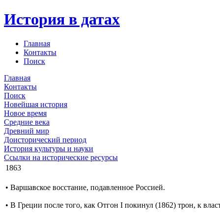
История в датах
Главная
Контакты
Поиск
Главная
Контакты
Поиск
Новейшая история
Новое время
Средние века
Древний мир
Доисторический период
История культуры и науки
Ссылки на исторические ресурсы
1863
• Варшавское восстание, подавленное Россией.
• В Греции после того, как Отгон I покинул (1862) трон, к влас