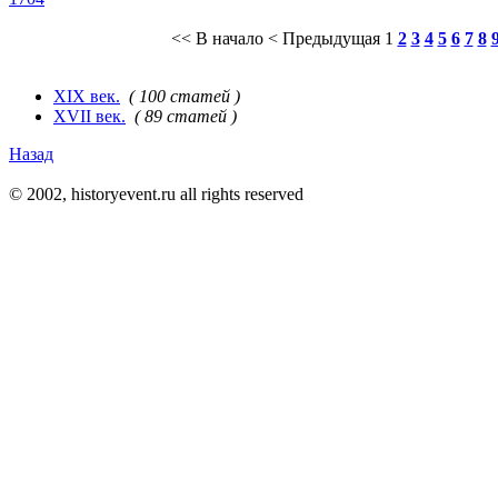
<< В начало
< Предыдущая
1
2
3
4
5
6
7
8
XIX век.
( 100 статей )
XVII век.
( 89 статей )
Назад
© 2002, historyevent.ru all rights reserved