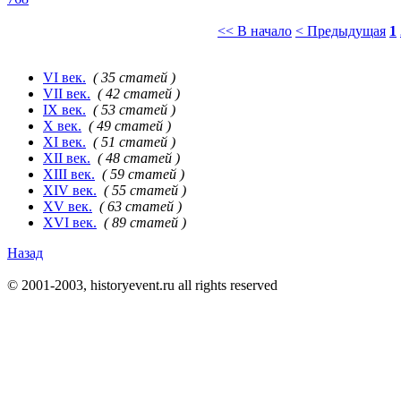
<< В начало
< Предыдущая
1
VI век.
( 35 статей )
VII век.
( 42 статей )
IX век.
( 53 статей )
X век.
( 49 статей )
XI век.
( 51 статей )
XII век.
( 48 статей )
XIII век.
( 59 статей )
XIV век.
( 55 статей )
XV век.
( 63 статей )
XVI век.
( 89 статей )
Назад
© 2001-2003, historyevent.ru all rights reserved