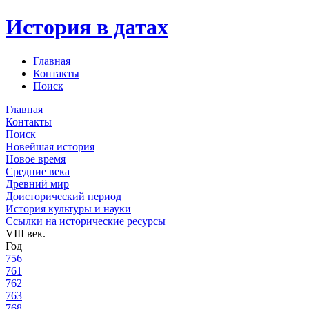
История в датах
Главная
Контакты
Поиск
Главная
Контакты
Поиск
Новейшая история
Новое время
Средние века
Древний мир
Доисторический период
История культуры и науки
Ссылки на исторические ресурсы
VIII век.
Год
756
761
762
763
768