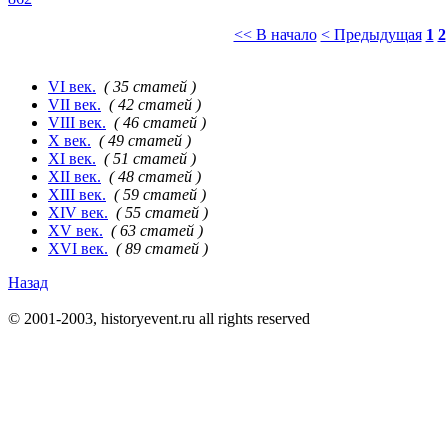
<< В начало
< Предыдущая
1
2
VI век.
( 35 статей )
VII век.
( 42 статей )
VIII век.
( 46 статей )
X век.
( 49 статей )
XI век.
( 51 статей )
XII век.
( 48 статей )
XIII век.
( 59 статей )
XIV век.
( 55 статей )
XV век.
( 63 статей )
XVI век.
( 89 статей )
Назад
© 2001-2003, historyevent.ru all rights reserved