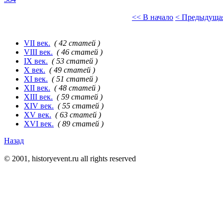
<< В начало
< Предыдуща
VII век.
( 42 статей )
VIII век.
( 46 статей )
IX век.
( 53 статей )
X век.
( 49 статей )
XI век.
( 51 статей )
XII век.
( 48 статей )
XIII век.
( 59 статей )
XIV век.
( 55 статей )
XV век.
( 63 статей )
XVI век.
( 89 статей )
Назад
© 2001, historyevent.ru all rights reserved