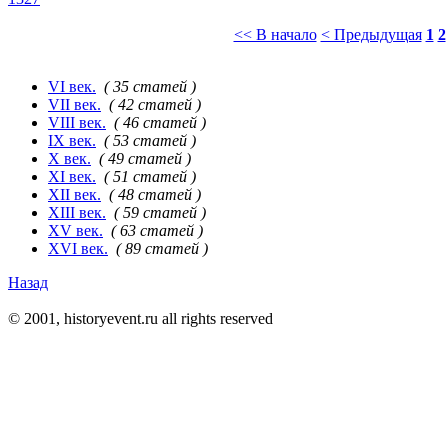
<< В начало
< Предыдущая
1
2
VI век.
( 35 статей )
VII век.
( 42 статей )
VIII век.
( 46 статей )
IX век.
( 53 статей )
X век.
( 49 статей )
XI век.
( 51 статей )
XII век.
( 48 статей )
XIII век.
( 59 статей )
XV век.
( 63 статей )
XVI век.
( 89 статей )
Назад
© 2001, historyevent.ru all rights reserved