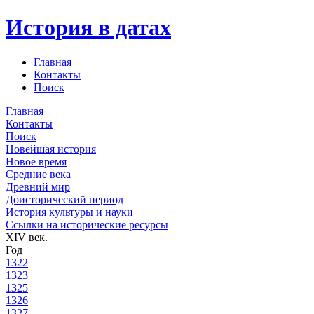
История в датах
Главная
Контакты
Поиск
Главная
Контакты
Поиск
Новейшая история
Новое время
Средние века
Древний мир
Доисторический период
История культуры и науки
Ссылки на исторические ресурсы
XIV век.
Год
1322
1323
1325
1326
1327