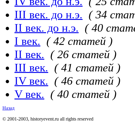
IV век. до н.э.
( 25 стат
III век. до н.э.
( 34 стат
II век. до н.э.
( 40 стат
I век.
( 42 статей )
II век.
( 26 статей )
III век.
( 41 статей )
IV век.
( 46 статей )
V век.
( 40 статей )
Назад
© 2001-2003, historyevent.ru all rights reserved