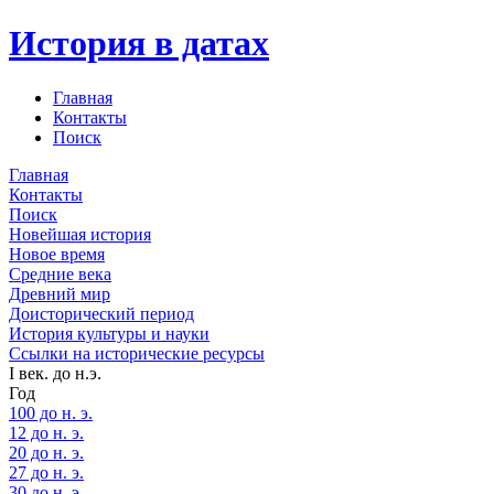
История в датах
Главная
Контакты
Поиск
Главная
Контакты
Поиск
Новейшая история
Новое время
Средние века
Древний мир
Доисторический период
История культуры и науки
Ссылки на исторические ресурсы
I век. до н.э.
Год
100 до н. э.
12 до н. э.
20 до н. э.
27 до н. э.
30 до н. э.