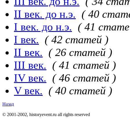
III век. до н.э.
( 34 стат
II век. до н.э.
( 40 стат
I век. до н.э.
( 41 стате
I век.
( 42 статей )
II век.
( 26 статей )
III век.
( 41 статей )
IV век.
( 46 статей )
V век.
( 40 статей )
Назад
© 2001-2002, historyevent.ru all rights reserved