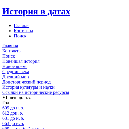
История в датах
Главная
Контакты
Поиск
Главная
Контакты
Поиск
Новейшая история
Новое время
Средние века
Древний мир
Доисторический период
История культуры и науки
Ссылки на исторические ресурсы
VII век. до н.э.
Год
609 до н. э.
612 дон. э.
631 до н. э.
663 до н. э.
669 — ок. 627 до н. э.