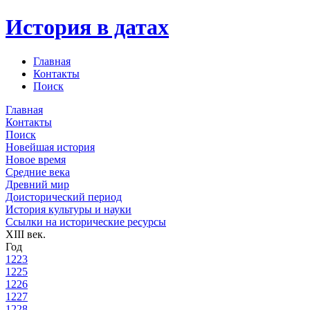
История в датах
Главная
Контакты
Поиск
Главная
Контакты
Поиск
Новейшая история
Новое время
Средние века
Древний мир
Доисторический период
История культуры и науки
Ссылки на исторические ресурсы
XIII век.
Год
1223
1225
1226
1227
1228