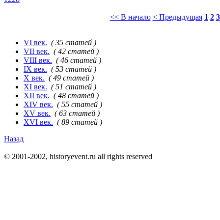
<< В начало
< Предыдущая
1
2
3
VI век.
( 35 статей )
VII век.
( 42 статей )
VIII век.
( 46 статей )
IX век.
( 53 статей )
X век.
( 49 статей )
XI век.
( 51 статей )
XII век.
( 48 статей )
XIV век.
( 55 статей )
XV век.
( 63 статей )
XVI век.
( 89 статей )
Назад
© 2001-2002, historyevent.ru all rights reserved