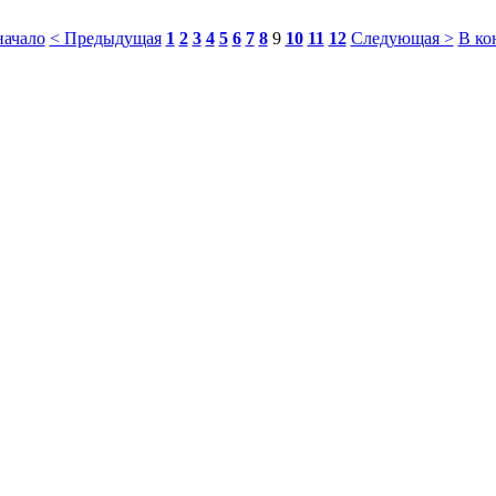
начало
< Предыдущая
1
2
3
4
5
6
7
8
9
10
11
12
Следующая >
В ко