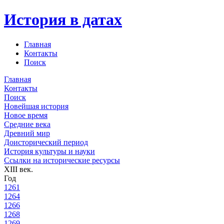
История в датах
Главная
Контакты
Поиск
Главная
Контакты
Поиск
Новейшая история
Новое время
Средние века
Древний мир
Доисторический период
История культуры и науки
Ссылки на исторические ресурсы
XIII век.
Год
1261
1264
1266
1268
1269