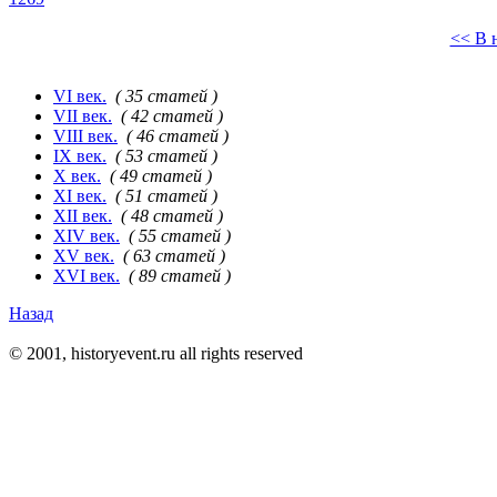
<< В 
VI век.
( 35 статей )
VII век.
( 42 статей )
VIII век.
( 46 статей )
IX век.
( 53 статей )
X век.
( 49 статей )
XI век.
( 51 статей )
XII век.
( 48 статей )
XIV век.
( 55 статей )
XV век.
( 63 статей )
XVI век.
( 89 статей )
Назад
© 2001, historyevent.ru all rights reserved