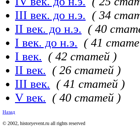
IV век. до н.э.
( 25 стат
III век. до н.э.
( 34 стат
II век. до н.э.
( 40 стат
I век. до н.э.
( 41 стате
I век.
( 42 статей )
II век.
( 26 статей )
III век.
( 41 статей )
V век.
( 40 статей )
Назад
© 2002, historyevent.ru all rights reserved