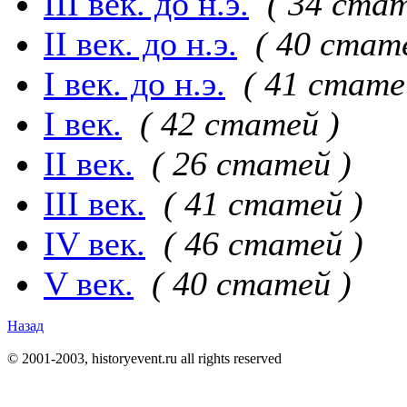
III век. до н.э.
( 34 стат
II век. до н.э.
( 40 стат
I век. до н.э.
( 41 стате
I век.
( 42 статей )
II век.
( 26 статей )
III век.
( 41 статей )
IV век.
( 46 статей )
V век.
( 40 статей )
Назад
© 2001-2003, historyevent.ru all rights reserved