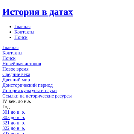
История в датах
Главная
Контакты
Поиск
Главная
Контакты
Поиск
Новейшая история
Новое время
Средние века
Древний мир
Доисторический период
История культуры и науки
Ссылки на исторические ресурсы
IV век. до н.э.
Год
301 до н. э.
303 до н. э.
321 до н. э.
322 до н. э.
323 до н. э.