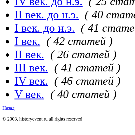
IV век. до н.э.
( 25 стат
II век. до н.э.
( 40 стат
I век. до н.э.
( 41 стате
I век.
( 42 статей )
II век.
( 26 статей )
III век.
( 41 статей )
IV век.
( 46 статей )
V век.
( 40 статей )
Назад
© 2003, historyevent.ru all rights reserved