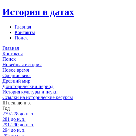
История в датах
Главная
Контакты
Поиск
Главная
Контакты
Поиск
Новейшая история
Новое время
Средние века
Древний мир
Доисторический период
История культуры и науки
Ссылки на исторические ресурсы
III век. до н.э.
Год
279-278 до н. э.
281 до н. э.
291-290 до н. э.
294 до н. э.
295 до н. э.