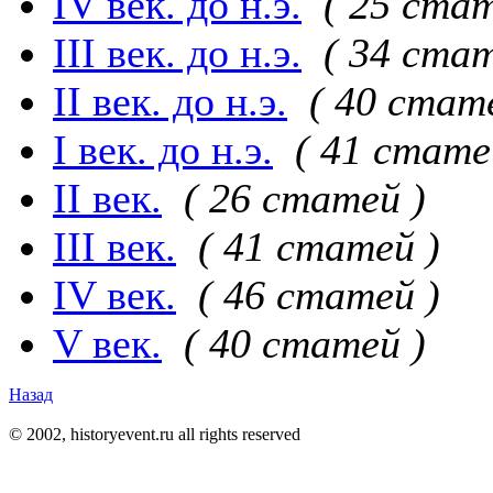
IV век. до н.э.
( 25 стат
III век. до н.э.
( 34 стат
II век. до н.э.
( 40 стат
I век. до н.э.
( 41 стате
II век.
( 26 статей )
III век.
( 41 статей )
IV век.
( 46 статей )
V век.
( 40 статей )
Назад
© 2002, historyevent.ru all rights reserved