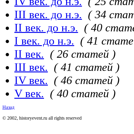
IV век. до н.э.
( 25 стат
III век. до н.э.
( 34 стат
II век. до н.э.
( 40 стат
I век. до н.э.
( 41 стате
II век.
( 26 статей )
III век.
( 41 статей )
IV век.
( 46 статей )
V век.
( 40 статей )
Назад
© 2002, historyevent.ru all rights reserved