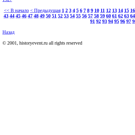
<< В начало
< Предыдущая
1
2
3
4
5
6
7
8
9
10
11
12
13
14
15
16
43
44
45
46
47
48
49
50
51
52
53
54
55
56
57
58
59
60
61
62
63
64
91
92
93
94
95
96
97
9
Назад
© 2001, historyevent.ru all rights reserved