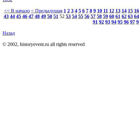
<< В начало
< Предыдущая
1
2
3
4
5
6
7
8
9
10
11
12
13
14
15
16
43
44
45
46
47
48
49
50
51
52
53
54
55
56
57
58
59
60
61
62
63
64
91
92
93
94
95
96
97
9
Назад
© 2002, historyevent.ru all rights reserved