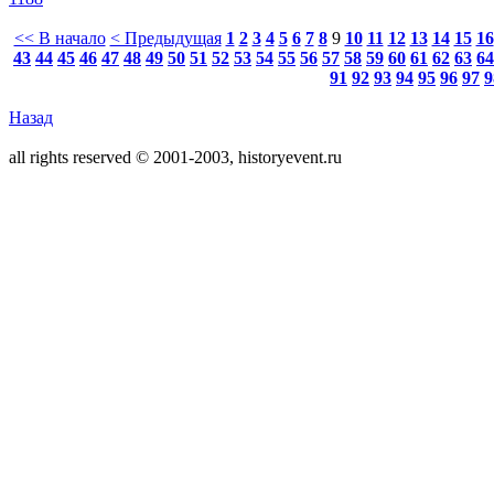
<< В начало
< Предыдущая
1
2
3
4
5
6
7
8
9
10
11
12
13
14
15
16
43
44
45
46
47
48
49
50
51
52
53
54
55
56
57
58
59
60
61
62
63
64
91
92
93
94
95
96
97
9
Назад
all rights reserved © 2001-2003, historyevent.ru