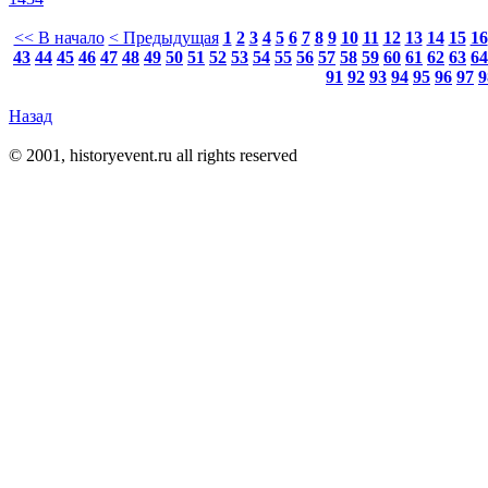
<< В начало
< Предыдущая
1
2
3
4
5
6
7
8
9
10
11
12
13
14
15
16
43
44
45
46
47
48
49
50
51
52
53
54
55
56
57
58
59
60
61
62
63
64
91
92
93
94
95
96
97
9
Назад
© 2001, historyevent.ru all rights reserved