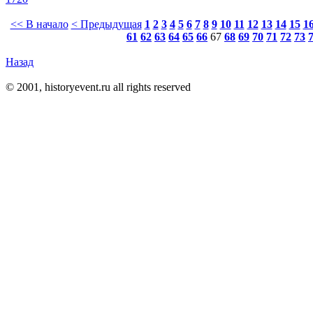
<< В начало
< Предыдущая
1
2
3
4
5
6
7
8
9
10
11
12
13
14
15
1
61
62
63
64
65
66
67
68
69
70
71
72
73
Назад
© 2001, historyevent.ru all rights reserved