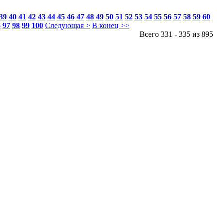
39
40
41
42
43
44
45
46
47
48
49
50
51
52
53
54
55
56
57
58
59
60
6
97
98
99
100
Следующая >
В конец >>
Всего 331 - 335 из 895