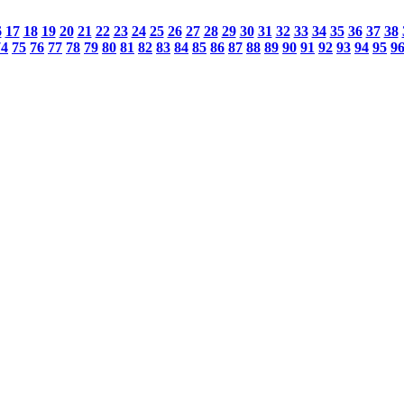
6
17
18
19
20
21
22
23
24
25
26
27
28
29
30
31
32
33
34
35
36
37
38
74
75
76
77
78
79
80
81
82
83
84
85
86
87
88
89
90
91
92
93
94
95
9