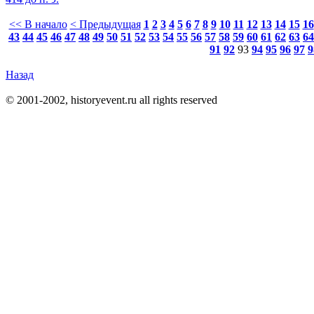
<< В начало
< Предыдущая
1
2
3
4
5
6
7
8
9
10
11
12
13
14
15
16
43
44
45
46
47
48
49
50
51
52
53
54
55
56
57
58
59
60
61
62
63
64
91
92
93
94
95
96
97
9
Назад
© 2001-2002, historyevent.ru all rights reserved