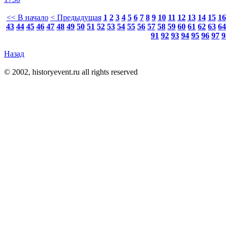
<< В начало
< Предыдущая
1
2
3
4
5
6
7
8
9
10
11
12
13
14
15
16
43
44
45
46
47
48
49
50
51
52
53
54
55
56
57
58
59
60
61
62
63
64
91
92
93
94
95
96
97
9
Назад
© 2002, historyevent.ru all rights reserved